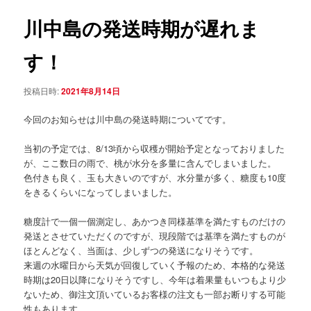
ュ
ナ
ー
ビ
川中島の発送時期が遅れま
ゲ
ー
す！
シ
ョ
投稿日時:
2021年8月14日
ン
今回のお知らせは川中島の発送時期についてです。
当初の予定では、8/13頃から収穫が開始予定となっておりました
が、ここ数日の雨で、桃が水分を多量に含んでしまいました。
色付きも良く、玉も大きいのですが、水分量が多く、糖度も10度
をきるくらいになってしまいました。
糖度計で一個一個測定し、あかつき同様基準を満たすものだけの
発送とさせていただくのですが、現段階では基準を満たすものが
ほとんどなく、当面は、少しずつの発送になりそうです。
来週の水曜日から天気が回復していく予報のため、本格的な発送
時期は20日以降になりそうですし、今年は着果量もいつもより少
ないため、御注文頂いているお客様の注文も一部お断りする可能
性もあります。