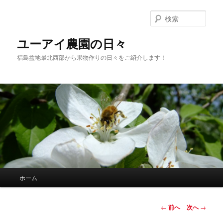
メ
イ
検
ン
索
コ
ユーアイ農園の日々
ン
福島盆地最北西部から果物作りの日々をご紹介します！
テ
ン
ツ
へ
移
動
メ
ホーム
イ
ン
メ
投
←
前へ
次へ
→
ニ
稿