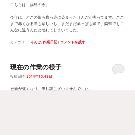
こちらは、福島の今。
今年は、どこの畑も真っ赤に染まったりんごが実ってます。ここ
まで赤くなる年も珍しいし、まだまだ葉っぱも緑で、隣県でもこ
んなに違うんだと感じてしまいました。
カテゴリー:
りんご
,
作業日記
|
コメントを残す
現在の作業の様子
投稿日時:
2014年10月8日
更新が遅くなり、申し訳ございませんでした。
まず、台風情報です。
10/5に後期果物の案内状を送付したら、その翌日に台風18号が来
るとのことで心配しましたが、風もそれほど吹かず、当農園では
台風による被害はございませんでした。
ご心配いただきありがとうございます。
最近、まとまった雨が降っていなかったため、ある意味、恵みの