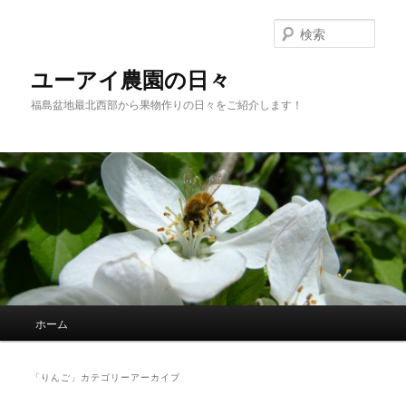
メ
サ
イ
ブ
検
ン
コ
索
コ
ン
ユーアイ農園の日々
ン
テ
福島盆地最北西部から果物作りの日々をご紹介します！
テ
ン
ン
ツ
ツ
へ
へ
移
移
動
動
メ
ホーム
イ
ン
メ
「
りんご
」カテゴリーアーカイブ
ニ