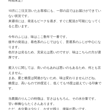
時期未定）
10月にご注文頂いたお客様にも、一部の品ではお届けができてい
ない状況です。
来週頃には、発送もピークを過ぎ、すぐに配送が可能になってく
ると思います。
今年のふじは、味はここ数年で一番です。
後半の発送は、着色系のふじではなく、普通系のふじが中心にな
ります。
色付きは劣るため、見栄えは悪いのですが、味はこちらの方が濃
厚です。
蜜入りに関しては、良いのもあれば悪いのもあるため、何とも言
えません。
まあ、蜜と糖度は関連がないため、味は変わりませんけどね。
糖度は、高いもので20度近く、低くても15度は超えている印象で
す。
当農園のりんごの特徴は、甘さはもちろん、その水分量です。
甘い林檎ならたくさんあります。
ただ、水分量は少なく、かすが残り、後味が悪いです。