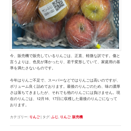
今、販売機で販売しているりんごは、正直、軽微な訳です。傷と
言うよりは、色見が薄かったり、若干変形していて、家庭用の基
準を満たさないものです。
今年はりんご不足で、スーパーなどではりんごは高いのですが、
ボリューム良く詰めております。最後のりんごのため、味の濃厚
さは落ちてきましたが、それでも他のりんごには負けません。現
在のりんごは、12月16、17日に収穫した最後のりんごになって
おります。
カテゴリー:
りんご
|
タグ:
ふじ
,
りんご
,
販売機